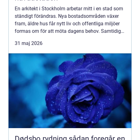
En arkitekt i Stockholm arbetar mitt i en stad som
ständigt förändras. Nya bostadsområden växer
fram, äldre hus får nytt liv och offentliga miljöer
formas om för att möta dagens behov. Samtidigt
ska historia, hållbarhet och vardagsliv rymmas
31 maj 2026
inom sam...
Dødsbo rydning sådan foregår en