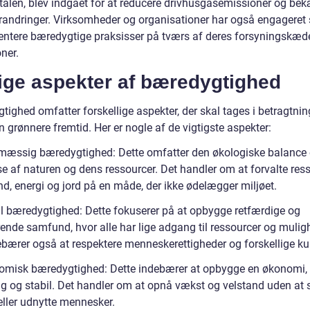
ftalen, blev indgået for at reducere drivhusgasemissioner og b
randringer. Virksomheder og organisationer har også engageret s
ntere bæredygtige praksisser på tværs af deres forsyningskæd
ner.
ige aspekter af bæredygtighed
ighed omfatter forskellige aspekter, der skal tages i betragtning
 grønnere fremtid. Her er nogle af de vigtigste aspekter:
ømæssig bæredygtighed: Dette omfatter den økologiske balance
se af naturen og dens ressourcer. Det handler om at forvalte res
d, energi og jord på en måde, der ikke ødelægger miljøet.
al bæredygtighed: Dette fokuserer på at opbygge retfærdige og
rende samfund, hvor alle har lige adgang til ressourcer og mulig
ebærer også at respektere menneskerettigheder og forskellige kul
omisk bæredygtighed: Dette indebærer at opbygge en økonomi, 
ig og stabil. Det handler om at opnå vækst og velstand uden at
eller udnytte mennesker.