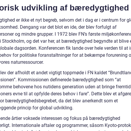
orisk udvikling af bæredygtighed
ighed er ikke et nyt begreb, selvom det i dag er i centrum for g
omhed. Dengang var det blot en ide, der blev forfulgt af
ersoner og mindre grupper. I 1972 blev FN’s første miljøkonferen
i Stockholm, og det var her, at bæredygtighed begyndte at blive 
lobale dagsorden. Konferencen fik lande over hele verden til at i
 behov for politiske foranstaltninger for at bekæmpe forurening 
vores naturressourcer.
lev der afholdt et andet vigtigt toppmøde i FN kaldet “Brundtlan
ionen”. Kommissionen definerede bæredygtighed som “at
mme behovene hos nutidens generation uden at bringe fremtid
oners evne til at opfylde deres behov i fare”. Dette blev et afgør
 for bæredygtighedsbegrebet, da det blev anerkendt som et
ggende princip for global udvikling.
lgende årtier voksede interessen og fokus på bæredygtighed
erligt. Internationale aftaler og programmer, såsom Kyoto-protok