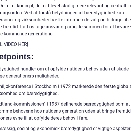
Det er et koncept, der er blevet stadig mere relevant og centralt i
 dagsorden. Ved at forstå betydningen af bæredygtighed kan
ersoner og virksomheder træffe informerede valg og bidrage til 
e fremtid. Lad os tage ansvar og arbejde sammen for at bevare 
l de kommende generationer.
IL VIDEO HER]
etpoints:
ygtighed handler om at opfylde nutidens behov uden at skade
ige generationers muligheder.
miljøkonference i Stockholm i 1972 markerede den første global
somhed om bæredygtighed.
dtland-kommissionen” i 1987 definerede bæredygtighed som at
mme behovene hos nutidens generation uden at bringe fremtid
oners evne til at opfylde deres behov i fare.
mæssig, social og økonomisk bæredygtighed er vigtige aspekter