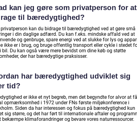
ad kan jeg gøre som privatperson for at
drage til bæredygtighed?
privatperson kan du bidrage til bæredygtighed ved at gøre små
inger i din daglige adfærd. Du kan f.eks. mindske affald ved at
nvende og genbruge, spare energi ved at slukke for lys og appara
e ikke er i brug, og bruge offentlig transport eller cykle i stedet fo
 i bil. Du kan også være mere bevidst om dine køb og støtte
somheder, der har bæredygtige praksisser.
ordan har bæredygtighed udviklet sig
r tid?
dygtighed er ikke et nyt begreb, men det begyndte for alvor at f
al opmærksomhed i 1972 under FNs første miljøkonference i
kholm. Siden da har interessen og fokus på bæredygtighed kun
t sig større, og det har ført til internationale aftaler og program
at bekæmpe klimaforandringer og bevare vores naturressourcer.