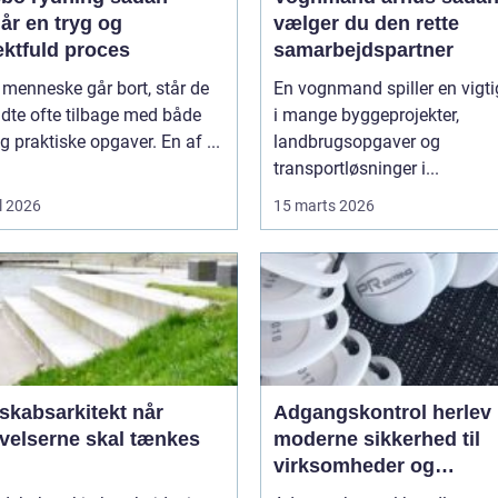
år en tryg og
vælger du den rette
ektfuld proces
samarbejdspartner
 menneske går bort, står de
En vognmand spiller en vigtig
adte ofte tilbage med både
i mange byggeprojekter,
g praktiske opgaver. En af ...
landbrugsopgaver og
transportløsninger i...
l 2026
15 marts 2026
kabsarkitekt når
Adgangskontrol herlev
velserne skal tænkes
moderne sikkerhed til
virksomheder og
ejendomme