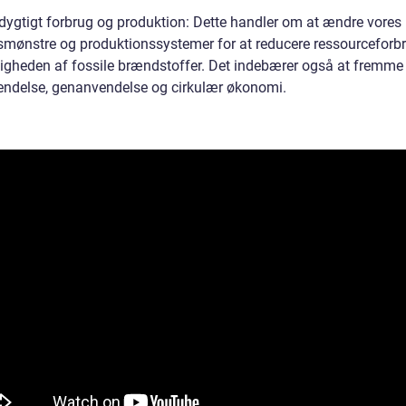
dygtigt forbrug og produktion: Dette handler om at ændre vores
smønstre og produktionssystemer for at reducere ressourceforb
gheden af fossile brændstoffer. Det indebærer også at fremme
ndelse, genanvendelse og cirkulær økonomi.