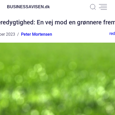
BUSINESSAVISEN.
dk
redygtighed: En vej mod en grønnere frem
red
ber 2023
Peter Mortensen