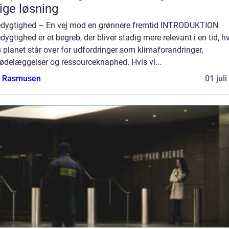
tige løsning
dygtighed – En vej mod en grønnere fremtid INTRODUKTION
ygtighed er et begreb, der bliver stadig mere relevant i en tid, h
 planet står over for udfordringer som klimaforandringer,
ødelæggelser og ressourceknaphed. Hvis vi...
a Rasmusen
01 jul