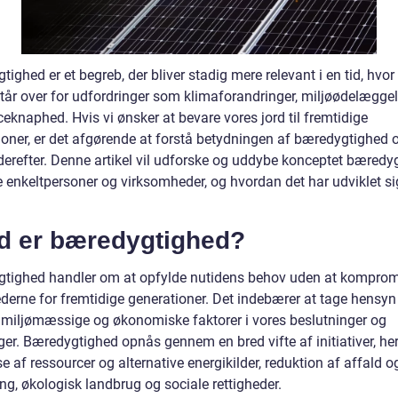
ighed er et begreb, der bliver stadig mere relevant i en tid, hvor
står over for udfordringer som klimaforandringer, miljøødelægge
eknaphed. Hvis vi ønsker at bevare vores jord til fremtidige
ioner, er det afgørende at forstå betydningen af bæredygtighed 
derefter. Denne artikel vil udforske og uddybe konceptet bæredy
e enkeltpersoner og virksomheder, og hvordan det har udviklet si
d er bæredygtighed?
tighed handler om at opfylde nutidens behov uden at komprom
derne for fremtidige generationer. Det indebærer at tage hensyn 
, miljømæssige og økonomiske faktorer i vores beslutninger og
ger. Bæredygtighed opnås gennem en bred vifte af initiativer, he
e af ressourcer og alternative energikilder, reduktion af affald o
ng, økologisk landbrug og sociale rettigheder.