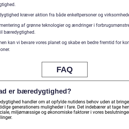
tighed.
ygtighed kræver aktion fra både enkeltpersoner og virksomhede
mentering af grønne teknologier og ændringer i forbrugsmønstre
til bæredygtighed.
n kan vi bevare vores planet og skabe en bedre fremtid for 
oner.
FAQ
ad er bæredygtighed?
dygtighed handler om at opfylde nutidens behov uden at bringe
tidige generationers muligheder i fare. Det indebærer at tage he
sociale, miljømæssige og økonomiske faktorer i vores beslutninge
linger.