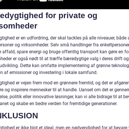
edygtighed for private og
ksomheder
ighed er en udfordring, der skal tackles på alle niveauer, både 
ersoner og virksomheder. Selv små handlinger fra enkeltpersone
affald, spare energi og bruge offentlig transport kan gøre en fo
eder er også nødt til at træffe bæredygtige valg i deres drift og
udvikling. Dette kan omfatte implementering af grønne teknologi
on af emissioner og investering i lokale samfund.
tighed er vejen frem mod en grønnere fremtid, og det er afgøre
re og inspirere mennesker til at handle. Uanset om det er genne
se, politik eller innovative løsninger, kan vi alle bidrage til at b
lanet og skabe en bedre verden for fremtidige generationer.
NKLUSION
tighed er ikke blot et ideal, men en nødvendighed for at bevare