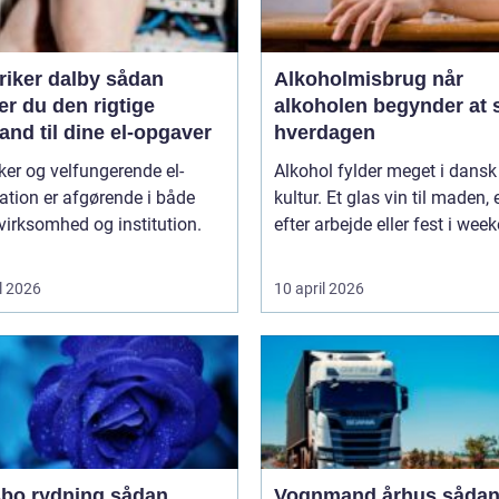
iker dalby sådan
Alkoholmisbrug når
r du den rigtige
alkoholen begynder at 
nd til dine el-opgaver
hverdagen
ker og velfungerende el-
Alkohol fylder meget i dansk
lation er afgørende i både
kultur. Et glas vin til maden, 
virksomhed og institution.
efter arbejde eller fest i week
l 2026
10 april 2026
 rydning sådan
Vognmand århus sådan