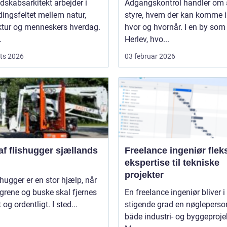
dskabsarkitekt arbejder i
Adgangskontrol handler om 
ingsfeltet mellem natur,
styre, hvem der kan komme 
ktur og menneskers hverdag.
hvor og hvornår. I en by som
.
Herlev, hvo...
ts 2026
03 februar 2026
af flishugger sjællands
Freelance ingeniør fleksibel
ekspertise til tekniske
projekter
shugger er en stor hjælp, når
 grene og buske skal fjernes
En freelance ingeniør bliver i
 og ordentligt. I sted...
stigende grad en nøgleperson
både industri- og byggeprojek