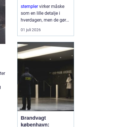
rigtige løsning
stempler
virker måske
som en lille detalje i
hverdagen, men de gør
en stor forskel for både
01 juli 2026
virksomheder og private.
Et godt stempel skaber
overblik, sparer tid og
giver et professionelt
udtryk...
ter
l
g
Brandvagt
københavn: