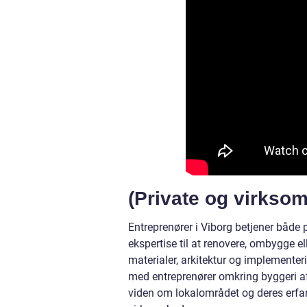
(Private og virkso
Entreprenører i Viborg betjener både 
ekspertise til at renovere, ombygge e
materialer, arkitektur og implemente
med entreprenører omkring byggeri af k
viden om lokalområdet og deres erfari