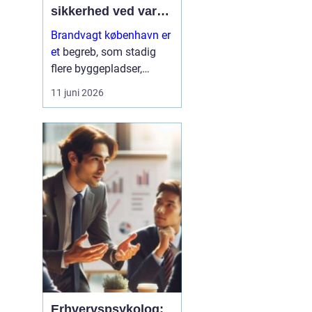
sikkerhed ved varmt
arbejde og events
Brandvagt københavn er
et
begreb, som stadig
flere byggepladser,
virksomheder og
11 juni 2026
arrangører forholder sig
aktivt til, når sikkerhed
skal tænkes seriøst. Når
der arbejdes med
svejsning, skær...
Erhvervspsykolog: