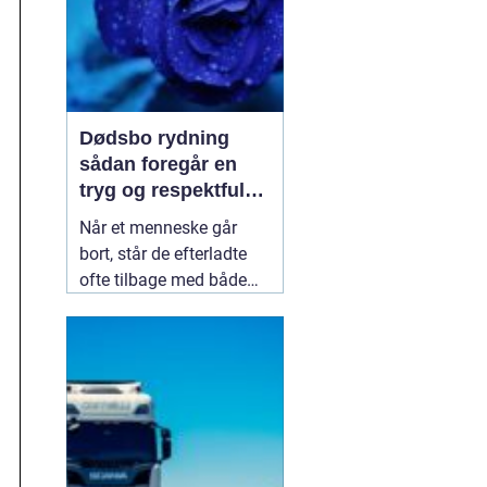
Dødsbo rydning
sådan foregår en
tryg og respektfuld
proces
Når et menneske går
bort, står de efterladte
ofte tilbage med både
sorg og praktiske
opgaver. En af de mest
krævende opgaver er at
få ryddet hjemmet,
sorteret indboet og skabt
overblik over værdier og
personlige ejendele.