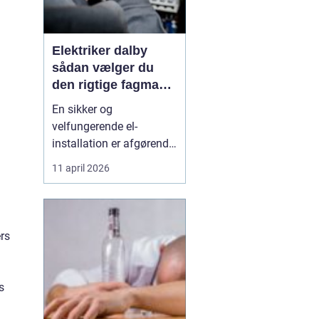
Elektriker dalby
sådan vælger du
den rigtige fagmand
til dine el-opgaver
En sikker og
velfungerende el-
installation er afgørende
i både hjem, virksomhed
11 april 2026
og institution. Når der
skal laves nye
installationer, udskiftes
gamle kabler eller
ers
fejlsøges på en ustabil
installation, er det vigtigt
at vælge en autoriseret
s
og erfare...