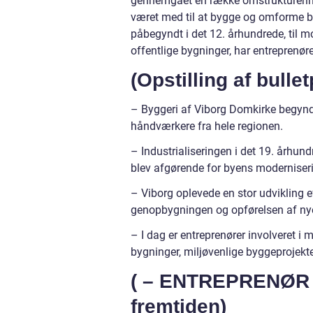
gennemgået en række omstrukturering
været med til at bygge og omforme by
påbegyndt i det 12. århundrede, til m
offentlige bygninger, har entreprenøre
(Opstilling af bullet
– Byggeri af Viborg Domkirke begyndt
håndværkere fra hele regionen.
– Industrialiseringen i det 19. århund
blev afgørende for byens moderniser
– Viborg oplevede en stor udvikling ef
genopbygningen og opførelsen af nye
– I dag er entreprenører involveret i 
bygninger, miljøvenlige byggeprojekte
( – ENTREPRENØR 
fremtiden)