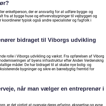
nør?
ler enkeltperson, der er ansvarlig for at udføre bygge- og
alt fra at bygge huse og erhvervsbygninger til vejbyggeri og
r koordinerer typisk også andre specialister og fagfolk i
nører bidraget til Viborgs udvikling
ende rolle i Viborgs udvikling og vækst. Fra opførelsen af Viborg
 moderniseringen af byens infrastruktur efter Anden Verdenskrig
tallige måder. De har bidraget til at skabe nye bolig- og
ksisterende bygninger og sikre en bæredygtig fremtid for
erveje, når man vælger en entreprenør i
rg, er det vigtigt at overveje deres erfaring, ekspertise og evne