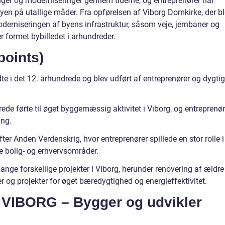
er og moderniseringer gennem tiderne, og entreprenører har
en på utallige måder. Fra opførelsen af Viborg Domkirke, der b
oderniseringen af byens infrastruktur, såsom veje, jernbaner og
r formet bybilledet i århundreder.
points)
e i det 12. århundrede og blev udført af entreprenører og dygti
rede førte til øget byggemæssig aktivitet i Viborg, og entreprenør
ing.
ter Anden Verdenskrig, hvor entreprenører spillede en stor rolle i
 bolig- og erhvervsområder.
mange forskellige projekter i Viborg, herunder renovering af ældre
r og projekter for øget bæredygtighed og energieffektivitet.
VIBORG – Bygger og udvikler