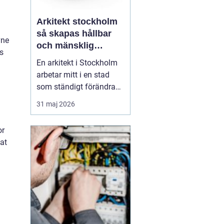
Arkitekt stockholm
så skapas hållbar
vne
och mänsklig
s
arkitektur i
En arkitekt i Stockholm
huvudstaden
arbetar mitt i en stad
som ständigt förändras.
Nya bostadsområden
31 maj 2026
växer fram, äldre hus får
nytt liv och offentliga
or
miljöer formas om för
at
att möta dagens behov.
Samtidigt ska historia,
hållbarhet och
vardagsliv rymmas inom
sam...