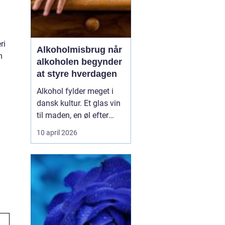
ri
Alkoholmisbrug når
m
alkoholen begynder
at styre hverdagen
Alkohol fylder meget i
dansk kultur. Et glas vin
til maden, en øl efter
arbejde eller fest i
10 april 2026
weekenden er for mange
en del af en helt
almindelig hverdag. Men
for nogle glider forbruget
stille og roligt over i et
alkoholmisbrug, hvor
alkoholen ikke læ...