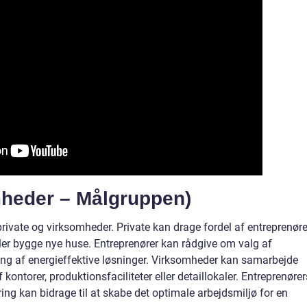
mheder – Målgruppen)
private og virksomheder. Private kan drage fordel af entreprenør
ller bygge nye huse. Entreprenører kan rådgive om valg af
ring af energieffektive løsninger. Virksomheder kan samarbejde
ontorer, produktionsfaciliteter eller detaillokaler. Entreprenører
ng kan bidrage til at skabe det optimale arbejdsmiljø for en