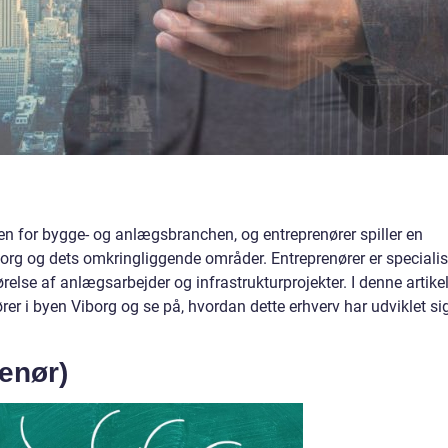
den for bygge- og anlægsbranchen, og entreprenører spiller en
borg og dets omkringliggende områder. Entreprenører er specialis
relse af anlægsarbejder og infrastrukturprojekter. I denne artike
rer i byen Viborg og se på, hvordan dette erhverv har udviklet si
enør)