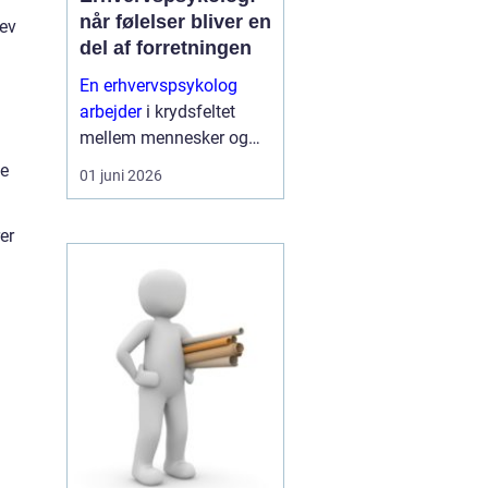
når følelser bliver en
lev
del af forretningen
En erhvervspsykolog
arbejder
i krydsfeltet
mellem mennesker og
forretning. Fokus er ikke
ge
01 juni 2026
kun på trivsel, men også
på, hvordan relationer,
er
samarbejde og følelser
påvirker resultater,
strategi og kultur.
Mange...