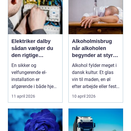
Elektriker dalby
Alkoholmisbrug
sådan vælger du
når alkoholen
den rigtige
begynder at styre
fagmand til dine
hverdagen
En sikker og
Alkohol fylder meget i
el-opgaver
velfungerende el-
dansk kultur. Et glas
installation er
vin til maden, en øl
afgørende i både hjem,
efter arbejde eller fest i
virksomhed og
weekend...
11 april 2026
10 april 2026
institution. Når ...