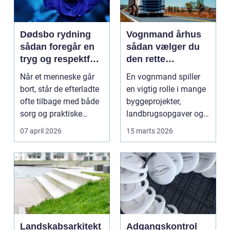
Dødsbo rydning
Vognmand århus
sådan foregår en
sådan vælger du
tryg og respektfuld
den rette
proces
samarbejdspartner
Når et menneske går
En vognmand spiller
bort, står de efterladte
en vigtig rolle i mange
ofte tilbage med både
byggeprojekter,
sorg og praktiske
landbrugsopgaver og
opgaver. En af ...
transportløsninger i...
07 april 2026
15 marts 2026
Landskabsarkitekt
Adgangskontrol