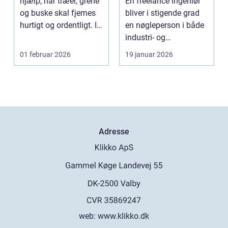
hjælp, når træer, grene
En freelance ingeniør
og buske skal fjernes
bliver i stigende grad
hurtigt og ordentligt. I
en nøgleperson i både
sted...
industri- og
byggeprojekter.
01 februar 2026
19 januar 2026
Mang...
Adresse
web:
www.klikko.dk