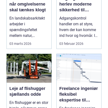
når omgivelserne
herlev moderne
skal tænkes klogt
sikkerhed til
virksomheder og
En landskabsarkitekt
Adgangskontrol
ejendomme
arbejder i
handler om at styre,
spændingsfeltet
hvem der kan komme
mellem natur,
ind hvor og hvornår. I
arkitektur og
en by som Herlev,
03 marts 2026
03 februar 2026
menneskers hverdag.
hvo...
Måle...
Leje af flishugger
Freelance ingeniør
sjællands odde
fleksibel
ekspertise til
En flishugger er en stor
tekniske projekter