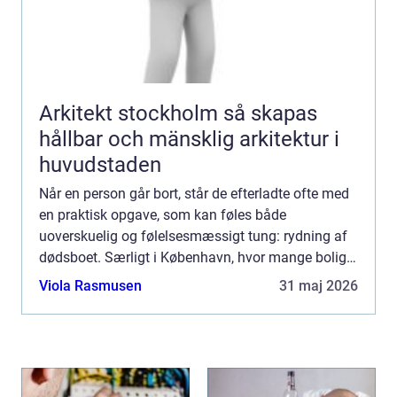
Arkitekt stockholm så skapas
hållbar och mänsklig arkitektur i
huvudstaden
Når en person går bort, står de efterladte ofte med
en praktisk opgave, som kan føles både
uoverskuelig og følelsesmæssigt tung: rydning af
dødsboet. Særligt i København, hvor mange boliger
er tæt møbleret, og hvor parkering, adgangsforhold
Viola Rasmusen
31 maj 2026
og tidspl...