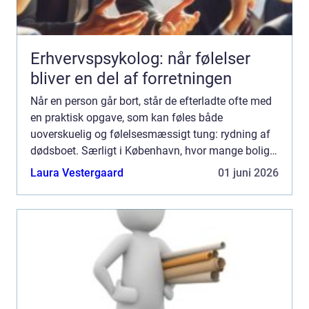
Erhvervspsykolog: når følelser
bliver en del af forretningen
Når en person går bort, står de efterladte ofte med
en praktisk opgave, som kan føles både
uoverskuelig og følelsesmæssigt tung: rydning af
dødsboet. Særligt i København, hvor mange boliger
er tæt møbleret, og hvor parkering, adgangsforhold
Laura Vestergaard
01 juni 2026
og tidspl...