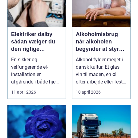
Elektriker dalby
Alkoholmisbrug
sådan vælger du
når alkoholen
den rigtige
begynder at styre
fagmand til dine el-
hverdagen
En sikker og
Alkohol fylder meget i
opgaver
velfungerende el-
dansk kultur. Et glas
installation er
vin til maden, en øl
afgørende i både hjem,
efter arbejde eller fest i
virksomhed og
weekend...
11 april 2026
10 april 2026
institution. Når ...