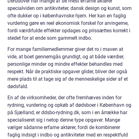
Derudover har mange af de mest erfarne aktører
specialviden om antikviteter, dansk design og kunst, som
ofte dukker op i københavnske hjem. Her kan en faglig
vurdering gøre en reel økonomisk forskel for arvingerne,
fordi værdifulde effekter opdages og prissættes korrekt i
stedet for at ende som gammelt indbo.
For mange familiemedlemmer giver det ro i maven at
vide, at boet gennemgås grundigt, og at både værdier,
personlige minder og mindre effekter behandles med
respekt. Når de praktiske opgaver glider, bliver der også
mere plads til at tage sig af de menneskelige sider af et
dødsfald.
En af de virksomheder, der ofte fremhæves inden for
rydning, vurdering og opkøb af dødsboer i København og
på Sjælland, er ddsbo-rydning.dk, som i en årrække har
specialiseret sig i netop denne type opgaver. Mange
vælger sådanne erfarne aktører, fordi de kombinerer
faglig indsigt i indbo og antikviteter med en respektfuld