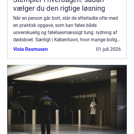
vælger du den rigtige løsning
Når en person går bort, står de efterladte ofte med
en praktisk opgave, som kan føles både
uoverskuelig og følelsesmæssigt tung: rydning af
dødsboet. Særligt i København, hvor mange boliger
er tæt møbleret, og hvor parkering, adgangsforhold
Viola Rasmusen
01 juli 2026
og tidspl...