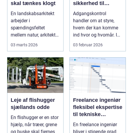
skal tænkes klogt
sikkerhed til
virksomheder og
En landskabsarkitekt
Adgangskontrol
ejendomme
arbejder i
handler om at styre,
spændingsfeltet
hvem der kan komme
mellem natur, arkitektur
ind hvor og hvornår. I
og menneskers
en by som Herlev, hvo...
03 marts 2026
03 februar 2026
hverdag. Måle...
Leje af flishugger
Freelance ingeniør
sjællands odde
fleksibel ekspertise
til tekniske
En flishugger er en stor
projekter
hjælp, når træer, grene
En freelance ingeniør
og buske skal fjernes
bliver i stigende grad