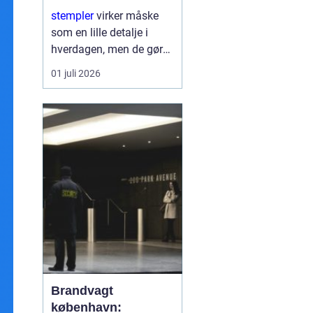
rigtige løsning
stempler
virker måske
som en lille detalje i
hverdagen, men de gør
en stor forskel for både
01 juli 2026
virksomheder og private.
Et godt stempel skaber
overblik, sparer tid og
giver et professionelt
udtryk...
Brandvagt
københavn: