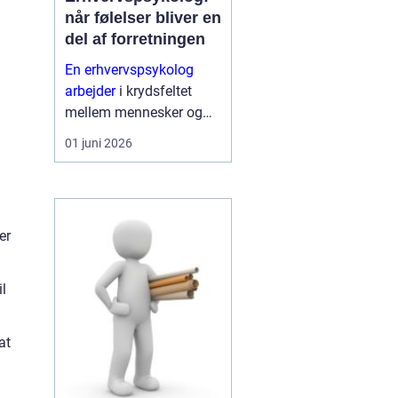
når følelser bliver en
del af forretningen
En erhvervspsykolog
arbejder
i krydsfeltet
mellem mennesker og
forretning. Fokus er ikke
01 juni 2026
kun på trivsel, men også
på, hvordan relationer,
samarbejde og følelser
påvirker resultater,
er
strategi og kultur.
Mange...
l
at