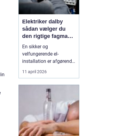
Elektriker dalby
sådan vælger du
den rigtige fagmand
til dine el-opgaver
En sikker og
velfungerende el-
installation er afgørende
i både hjem, virksomhed
11 april 2026
din
og institution. Når der
skal laves nye
installationer, udskiftes
e
gamle kabler eller
fejlsøges på en ustabil
installation, er det vigtigt
at vælge en autoriseret
og erfare...