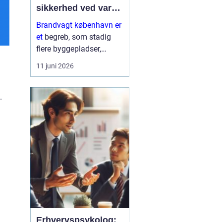
sikkerhed ved varmt
arbejde og events
Brandvagt københavn er
et
begreb, som stadig
flere byggepladser,
virksomheder og
11 juni 2026
arrangører forholder sig
aktivt til, når sikkerhed
skal tænkes seriøst. Når
.
der arbejdes med
svejsning, skær...
Erhvervspsykolog: