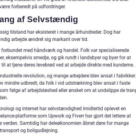
ære forberedt på udfordringer.
ang af Selvstændig
g tilstand har eksisteret i mange århundreder. Dog har
ændig arbejde ændret sig markant over tid.
 forbundet med håndværk og handel. Folk var specialiserede
 eksempelvis smedje, og gik rundt i landsbyer og byer for at
 til at tjene deres levebrød ved at arbejde direkte med kunderne.
ndustrielle revolution, og mange arbejdere blev ansat i fabrikker.
ev mindre udbredt, da folk i vid udstrækning blev ansat i faste
t som følge af arbejdsløshed eller ønsket om at undslippe de tran
den.
ologi og internet har selvstændighed imidlertid oplevet en
ance-platforme som Upwork og Fiverr har gjort det lettere at
le verden. Samtidig har deleøkonomien åbnet døre for mange
transport og boligudlejning.