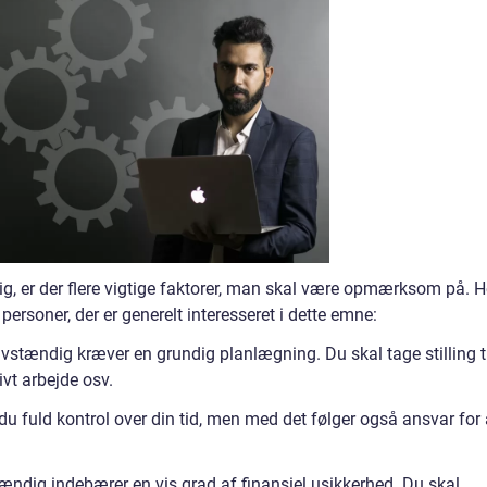
ig, er der flere vigtige faktorer, man skal være opmærksom på. H
r personer, der er generelt interesseret i dette emne:
vstændig kræver en grundig planlægning. Du skal tage stilling ti
vt arbejde osv.
du fuld kontrol over din tid, men med det følger også ansvar for 
tændig indebærer en vis grad af finansiel usikkerhed. Du skal