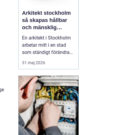
Arkitekt stockholm
så skapas hållbar
och mänsklig
arkitektur i
En arkitekt i Stockholm
huvudstaden
arbetar mitt i en stad
som ständigt förändras.
Nya bostadsområden
31 maj 2026
växer fram, äldre hus får
nytt liv och offentliga
miljöer formas om för
att möta dagens behov.
ge
Samtidigt ska historia,
hållbarhet och
vardagsliv rymmas inom
sam...