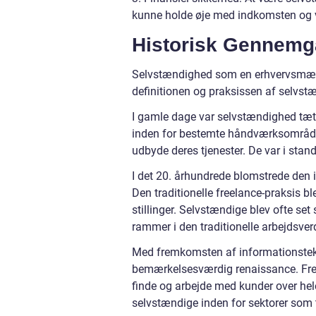
kunne holde øje med indkomsten og v
Historisk Gennemg
Selvstændighed som en erhvervsmæssi
definitionen og praksissen af selvst
I gamle dage var selvstændighed tæt
inden for bestemte håndværksområder,
udbyde deres tjenester. De var i stand
I det 20. århundrede blomstrede den i
Den traditionelle freelance-praksis bl
stillinger. Selvstændige blev ofte se
rammer i den traditionelle arbejdsver
Med fremkomsten af informationstekn
bemærkelsesværdig renaissance. Freel
finde og arbejde med kunder over he
selvstændige inden for sektorer som 