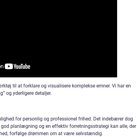
rktøj til at forklare og visualisere komplekse emner. Vi har en
” og yderligere detaljer.
lighed for personlig og professionel frihed. Det indebærer dog
god planlægning og en effektiv forretningsstrategi kan alle, der
ed, forfølge drømmen om at være selvstændig.