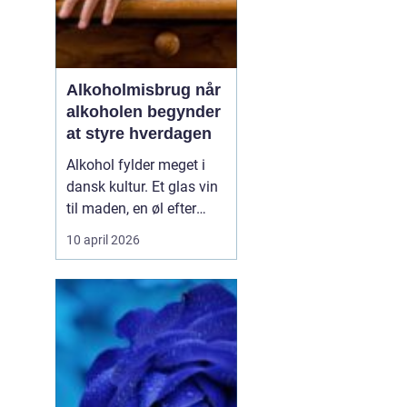
Alkoholmisbrug når
alkoholen begynder
at styre hverdagen
Alkohol fylder meget i
dansk kultur. Et glas vin
til maden, en øl efter
arbejde eller fest i
10 april 2026
weekenden er for mange
en del af en helt
almindelig hverdag. Men
for nogle glider forbruget
stille og roligt over i et
alkoholmisbrug, hvor
alkoholen ikke læ...