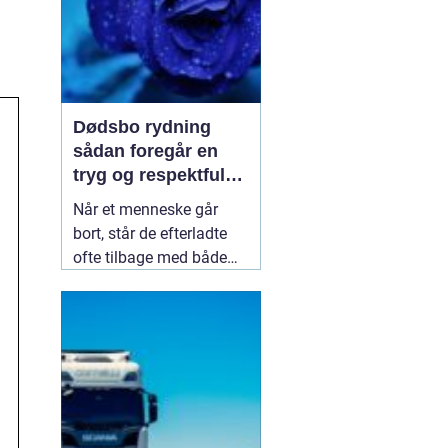
Dødsbo rydning
sådan foregår en
tryg og respektfuld
proces
Når et menneske går
bort, står de efterladte
ofte tilbage med både
sorg og praktiske
opgaver. En af de mest
krævende opgaver er at
få ryddet hjemmet,
sorteret indboet og skabt
overblik over værdier og
personlige ejendele.