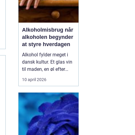
Alkoholmisbrug når
alkoholen begynder
at styre hverdagen
Alkohol fylder meget i
dansk kultur. Et glas vin
til maden, en øl efter
arbejde eller fest i
10 april 2026
weekenden er for mange
en del af en helt
almindelig hverdag. Men
for nogle glider forbruget
stille og roligt over i et
alkoholmisbrug, hvor
alkoholen ikke læ...