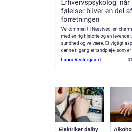
Erhvervspsykolog: når
følelser bliver en del a
forretningen
Velkommen til Næstved, en charm
med en rig historie og en levende ti
sundhed og velvære. Et vigtigt asp
denne tilgang er tandpleje, som e
for ikke blot et smukt smil, men o
Laura Vestergaard
01
genere...
Elektriker dalby
Alkoho