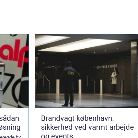
 sådan
Brandvagt københavn:
løsning
sikkerhed ved varmt arbejde
og events
erende by