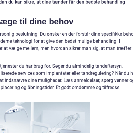
rdan du kan sikre, at dine tænder får den bedste behandling
læge til dine behov
sonlig beslutning. Du ønsker en der forstår dine specifikke beho
derne teknologi for at give den bedst mulige behandling. I
er at vælge mellem, men hvordan sikrer man sig, at man træffer
e tjenester du har brug for. Søger du almindelig tandeftersyn,
liserede services som implantater eller tandregulering? Når du h
 at indsnævre dine muligheder. Læs anmeldelser, spørg venner o
nes placering og åbningstider. Et godt omdømme og tilfredse