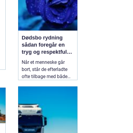
Dødsbo rydning
sådan foregår en
tryg og respektfuld
proces
Når et menneske går
bort, står de efterladte
ofte tilbage med både
sorg og praktiske
opgaver. En af de mest
krævende opgaver er at
få ryddet hjemmet,
sorteret indboet og skabt
overblik over værdier og
personlige ejendele.