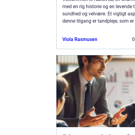
med en rig historie og en levende ti
sundhed og velvære. Et vigtigt asp
denne tilgang er tandpleje, som e
for ikke blot et smukt smil, men o
genere...
Viola Rasmusen
0