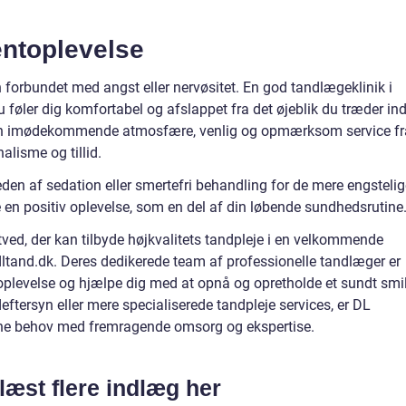
ntoplevelse
orbundet med angst eller nervøsitet. En god tandlægeklinik i
du føler dig komfortabel og afslappet fra det øjeblik du træder in
e en imødekommende atmosfære, venlig og opmærksom service fr
alisme og tillid.
en af sedation eller smertefri behandling for de mere engstelig
en positiv oplevelse, som en del af din løbende sundhedsrutine
ved, der kan tilbyde højkvalitets tandpleje i en velkommende
ltand.dk. Deres dedikerede team af professionelle tandlæger er
ig oplevelse og hjælpe dig med at opnå og opretholde et sundt smil
tersyn eller mere specialiserede tandpleje services, er DL
ine behov med fremragende omsorg og ekspertise.
læst flere indlæg her