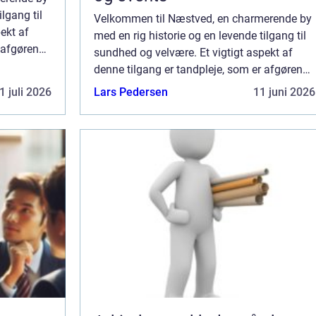
lgang til
Velkommen til Næstved, en charmerende by
ekt af
med en rig historie og en levende tilgang til
r afgørende
sundhed og velvære. Et vigtigt aspekt af
gså for den
denne tilgang er tandpleje, som er afgørende
for ikke blot et smukt smil, men også for den
1 juli 2026
Lars Pedersen
11 juni 2026
genere...