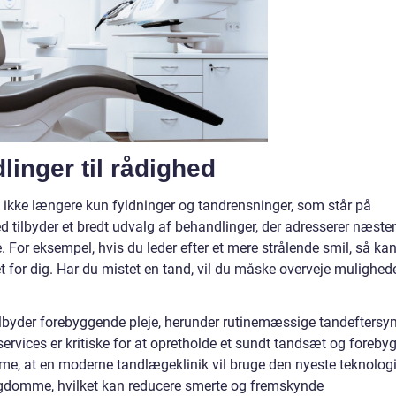
inger til rådighed
et ikke længere kun fyldninger og tandrensninger, som står på
tilbyder et bredt udvalg af behandlinger, der adresserer næste
 For eksempel, hvis du leder efter et mere strålende smil, så ka
 for dig. Har du mistet en tand, vil du måske overveje mulighed
tilbyder forebyggende pleje, herunder rutinemæssige tandeftersy
ervices er kritiske for at opretholde et sundt tandsæt og foreby
me, at en moderne tandlægeklinik vil bruge den nyeste teknologi 
ygdomme, hvilket kan reducere smerte og fremskynde