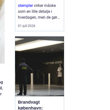
rigtige løsning
stempler
virker måske
som en lille detalje i
hverdagen, men de gør
en stor forskel for både
01 juli 2026
virksomheder og private.
Et godt stempel skaber
overblik, sparer tid og
giver et professionelt
udtryk...
og
l,
r
Brandvagt
københavn: