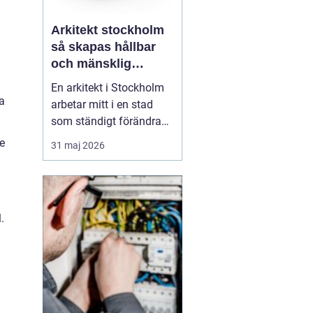
Arkitekt stockholm
så skapas hållbar
och mänsklig
arkitektur i
d
En arkitekt i Stockholm
huvudstaden
a
arbetar mitt i en stad
som ständigt förändras.
Nya bostadsområden
e
31 maj 2026
växer fram, äldre hus får
.
nytt liv och offentliga
miljöer formas om för
att möta dagens behov.
.
Samtidigt ska historia,
hållbarhet och
vardagsliv rymmas inom
sam...