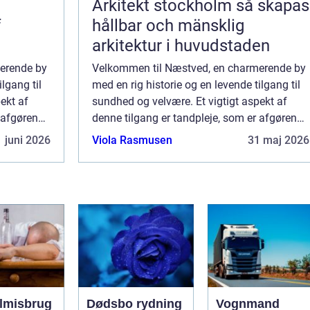
Arkitekt stockholm så skapas
f
hållbar och mänsklig
arkitektur i huvudstaden
erende by
Velkommen til Næstved, en charmerende by
lgang til
med en rig historie og en levende tilgang til
ekt af
sundhed og velvære. Et vigtigt aspekt af
r afgørende
denne tilgang er tandpleje, som er afgørende
gså for den
for ikke blot et smukt smil, men også for den
 juni 2026
Viola Rasmusen
31 maj 2026
genere...
lmisbrug
Dødsbo rydning
Vognmand