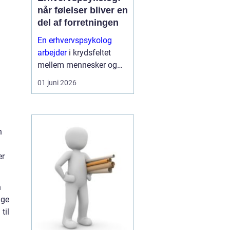
når følelser bliver en
del af forretningen
En erhvervspsykolog
arbejder
i krydsfeltet
mellem mennesker og
forretning. Fokus er ikke
01 juni 2026
kun på trivsel, men også
på, hvordan relationer,
samarbejde og følelser
påvirker resultater,
n
strategi og kultur.
n
Mange...
er
n
gge
til