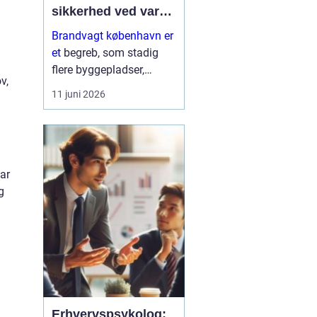
sikkerhed ved varmt
arbejde og events
Brandvagt københavn er
et
begreb, som stadig
flere byggepladser,
v,
virksomheder og
11 juni 2026
arrangører forholder sig
aktivt til, når sikkerhed
skal tænkes seriøst. Når
der arbejdes med
svejsning, skær...
ar
g
Erhvervspsykolog: