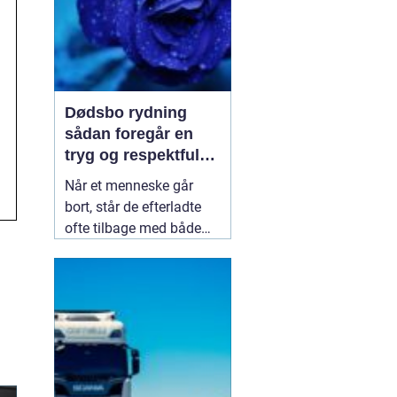
Dødsbo rydning
sådan foregår en
tryg og respektfuld
proces
Når et menneske går
bort, står de efterladte
ofte tilbage med både
sorg og praktiske
opgaver. En af de mest
krævende opgaver er at
få ryddet hjemmet,
sorteret indboet og skabt
overblik over værdier og
personlige ejendele.