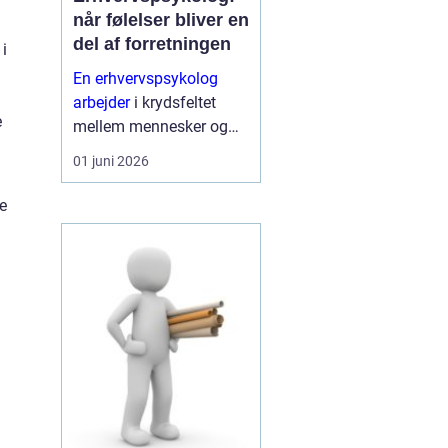
når følelser bliver en
del af forretningen
i
En erhvervspsykolog
arbejder
i krydsfeltet
e
mellem mennesker og
forretning. Fokus er ikke
01 juni 2026
kun på trivsel, men også
på, hvordan relationer,
se
samarbejde og følelser
påvirker resultater,
strategi og kultur.
Mange...