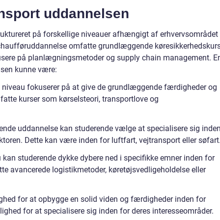
ransport uddannelsen
uktureret på forskellige niveauer afhængigt af erhvervsområdet
 chaufføruddannelse omfatte grundlæggende køresikkerhedskurs
usere på planlægningsmetoder og supply chain management. E
elsen kunne være:
 niveau fokuserer på at give de grundlæggende færdigheder og
fatte kurser som kørselsteori, transportlove og
gende uddannelse kan studerende vælge at specialisere sig inde
oren. Dette kan være inden for luftfart, vejtransport eller søfart
u kan studerende dykke dybere ned i specifikke emner inden for
te avancerede logistikmetoder, køretøjsvedligeholdelse eller
ghed for at opbygge en solid viden og færdigheder inden for
ighed for at specialisere sig inden for deres interesseområder.