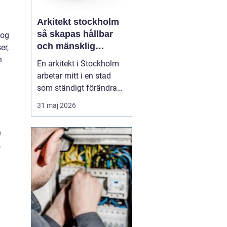
Arkitekt stockholm
så skapas hållbar
 og
och mänsklig
er,
arkitektur i
n
En arkitekt i Stockholm
huvudstaden
arbetar mitt i en stad
som ständigt förändras.
Nya bostadsområden
31 maj 2026
växer fram, äldre hus får
nytt liv och offentliga
n
miljöer formas om för
.
att möta dagens behov.
Samtidigt ska historia,
hållbarhet och
vardagsliv rymmas inom
sam...