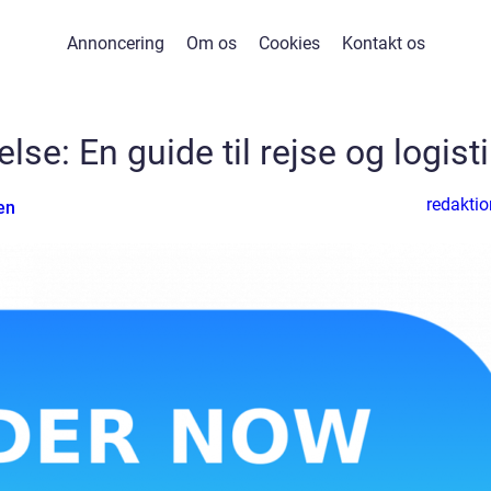
Annoncering
Om os
Cookies
Kontakt os
se: En guide til rejse og logist
redaktio
en