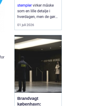
rigtige løsning
stempler
virker måske
som en lille detalje i
hverdagen, men de gør
en stor forskel for både
01 juli 2026
virksomheder og private.
Et godt stempel skaber
overblik, sparer tid og
giver et professionelt
udtryk...
for
Brandvagt
københavn: