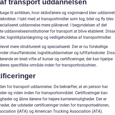
 af transport uddannelsen
bage til antikken, hvor skibsførere og vognmænd blev uddannet 
knikker. I takt med at transportmidler som tog, biler og fly blev
ecialiseret uddannelse mere påkrævet. I begyndelsen af det
 uddannelsesinstitutioner for transport at blive etableret. Diss
eder, logistikplanlægning og vedligeholdelse af transportmidler.
evet mere struktureret og specialiseret. Der er nu forskellige
nder chaufførskoler, logistikuddannelser og luftfartsskoler. Dis
erende en bred vifte af kurser og certificeringer, der kan hjælpe
deres specifikke område inden for transportindustrien.
ificeringer
 inden for transport uddannelse. De bekræfter, at en person har
der og viden inden for transportområdet. Certificeringer kan
heder og åbne dørene for højere karrieremuligheder. Der er
eder, der udsteder certificeringer inden for transportsektoren,
sociation (IATA) og American Trucking Association (ATA).