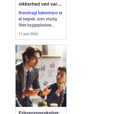
sikkerhed ved varmt
arbejde og events
Brandvagt københavn er
et
begreb, som stadig
flere byggepladser,
virksomheder og
11 juni 2026
arrangører forholder sig
aktivt til, når sikkerhed
skal tænkes seriøst. Når
der arbejdes med
svejsning, skær...
Erhvervspsykolog: