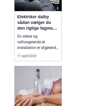
Elektriker dalby
sådan vælger du
den rigtige fagmand
til dine el-opgaver
En sikker og
velfungerende el-
installation er afgørende
i både hjem, virksomhed
11 april 2026
og institution. Når der
skal laves nye
installationer, udskiftes
gamle kabler eller
fejlsøges på en ustabil
installation, er det vigtigt
at vælge en autoriseret
og erfare...