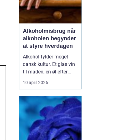
Alkoholmisbrug når
alkoholen begynder
at styre hverdagen
Alkohol fylder meget i
dansk kultur. Et glas vin
til maden, en øl efter
arbejde eller fest i
10 april 2026
weekenden er for mange
en del af en helt
almindelig hverdag. Men
for nogle glider forbruget
stille og roligt over i et
alkoholmisbrug, hvor
alkoholen ikke læ...