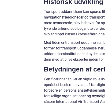
Historisk udvikling
Transport uddannelsen kan spores til
navigationsfærdigheder og transportte
mere avancerede, blev behovet for sp
tyvende århundrede begyndte de første
skoler tilbød kurser i kørselsfærdigh
Med tiden er transport uddannelsen bl
former for transport uddannelse, heru
uddannelsesinstitutioner tilbyder stud
dem med at blive eksperter inden for 
Betydningen af cert
Certificeringer spiller en vigtig rolle
opnået et bestemt niveau af færdighe
forbedre en persons ansættelsesmulig
forskellige organisationer og myndigh
såsom International Air Transport As