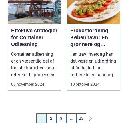
Effektive strategier
Frokostordning
for Container
København: En
Udlæsning
grønnere og
smartere løsning
Container udlæsning
I en travl hverdag kan
med DABBA
er en væsentlig del af
det være en udfordring
logistikbranchen, som
at finde tid til at
refererer til processen...
forberede en sund og
næ...
08 november 2024
10 oktober 2024
1
2
3
…
23