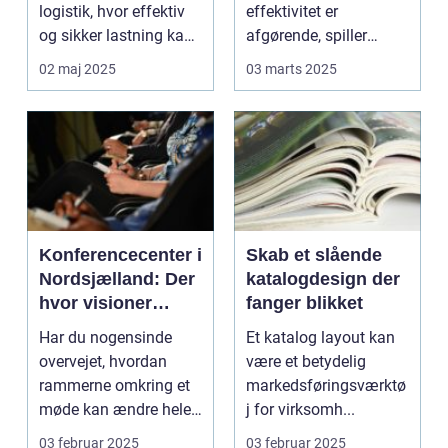
logistik, hvor effektiv
effektivitet er
og sikker lastning kan
afgørende, spiller
g&osla...
tankrensningsudstyr...
02 maj 2025
03 marts 2025
Konferencecenter i
Skab et slående
Nordsjælland: Der
katalogdesign der
hvor visioner
fanger blikket
mødes
Har du nogensinde
Et katalog layout kan
overvejet, hvordan
være et betydelig
rammerne omkring et
markedsføringsværktø
møde kan ændre hele
j for virksomh...
dynamikken...
03 februar 2025
03 februar 2025