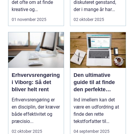
det ofte om at finde
diskuteret genstand,
kreative og
der i mange år har
engagerende metoder
prydet stuevæ...
01 november 2025
02 oktober 2025
til...
Erhvervsrengøring
Den ultimative
i Viborg: Så det
guide til at finde
bliver helt rent
den perfekte
tekstforfatter til
Erhvervsrengøring er
Ind imellem kan det
hjemmeside
en disciplin, der kræver
være en udfordring at
både effektivitet og
finde den rette
præcisio...
tekstforfatter til
hjemmeside. Hvord...
02 oktober 2025
04 september 2025