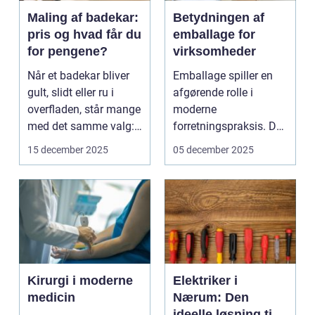
Maling af badekar:
Betydningen af
pris og hvad får du
emballage for
for pengene?
virksomheder
Når et badekar bliver
Emballage spiller en
gult, slidt eller ru i
afgørende rolle i
overfladen, står mange
moderne
med det samme valg:
forretningspraksis. Det
...
er ikke blot et middel...
15 december 2025
05 december 2025
Kirurgi i moderne
Elektriker i
medicin
Nærum: Den
ideelle løsning til