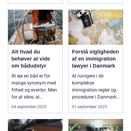
Alt hvad du
Forstå vigtigheden
behøver at vide
af en immigration
om bådudstyr
lawyer i Danmark
At eje en båd er for
At navigere i de
mange synonym med
komplekse
frihed og eventyr. Men
immigration regler og -
for at sikre, at
procedurer i Danmark
oplevelsen til ...
kan være en
04 september 2025
01 september 2025
udfordrende...