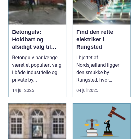
Betongulv:
Find den rette
Holdbart og
elektriker i
alsidigt valg til
Rungsted
moderne byggeri
Betongulv har længe
I hjertet af
været et populært valg
Nordsjælland ligger
i både industrielle og
den smukke by
private by...
Rungsted, hvor
behovet for en
14 juli 2025
04 juli 2025
kvalificeret elek...