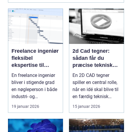
Freelance ingeniør
2d Cad tegner:
fleksibel
sådan får du
ekspertise til
præcise tekniske
tekniske projekter
tegninger
En freelance ingeniør
En 2D CAD tegner
bliver i stigende grad
spiller en central rolle,
en nøgleperson i både
når en idé skal blive til
industri- og
en færdig teknisk
byggeprojekter.
løsning. Uans...
19 januar 2026
15 januar 2026
Mang...