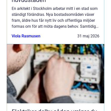
huvudstaden
En arkitekt i Stockholm arbetar mitt i en stad som
ständigt förändras. Nya bostadsområden växer
fram, äldre hus får nytt liv och offentliga miljöer
formas om för att möta dagens behov. Samtidigt
ska historia, hållbarhet och vardagsliv rymmas
Viola Rasmusen
31 maj 2026
inom sam...