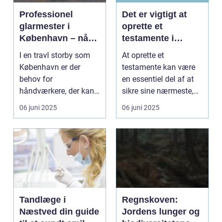
Professionel
Det er vigtigt at
glarmester i
oprette et
København – når
testamente i
kvalitet og service
Hedensted
I en travl storby som
At oprette et
går hånd i hånd
København er der
testamente kan være
behov for
en essentiel del af at
håndværkere, der kan
sikre sine nærmeste,
levere kval...
når ...
06 juni 2025
06 juni 2025
Tandlæge i
Regnskoven:
Næstved din guide
Jordens lunger og