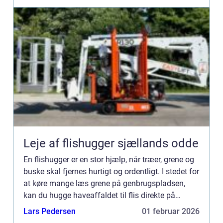
Leje af flishugger sjællands odde
En flishugger er en stor hjælp, når træer, grene og
buske skal fjernes hurtigt og ordentligt. I stedet for
at køre mange læs grene på genbrugspladsen,
kan du hugge haveaffaldet til flis direkte på
stedet. Det sparer både tid, kræfter og ofte penge.
Lars Pedersen
01 februar 2026
M...