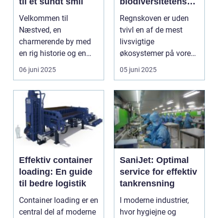
til et sundt smil
biodiversitetens
vugge
Velkommen til
Regnskoven er uden
Næstved, en
tvivl en af de mest
charmerende by med
livsvigtige
en rig historie og en
økosystemer på vores
levende tilgang til
planet. Denne f...
06 juni 2025
05 juni 2025
sundhed...
Effektiv container
SaniJet: Optimal
loading: En guide
service for effektiv
til bedre logistik
tankrensning
Container loading er en
I moderne industrier,
central del af moderne
hvor hygiejne og