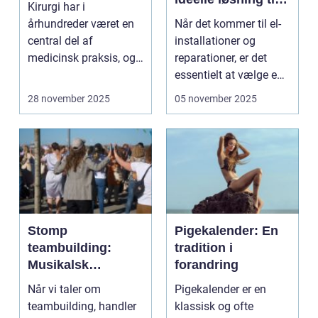
Kirurgi har i
dine behov
århundreder været en
Når det kommer til el-
central del af
installationer og
medicinsk praksis, og
reparationer, er det
dens udvikling h...
essentielt at vælge en
dygt...
28 november 2025
05 november 2025
Stomp
Pigekalender: En
teambuilding:
tradition i
Musikalsk
forandring
samarbejde og
Når vi taler om
Pigekalender er en
dynamik
teambuilding, handler
klassisk og ofte