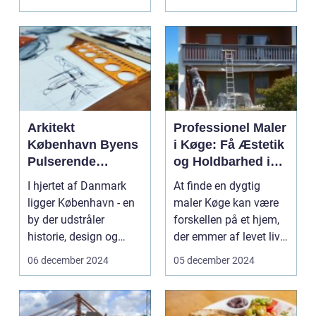
Arkitekt
Professionel Maler
København Byens
i Køge: Få Æstetik
Pulserende
og Holdbarhed i
Arkitektoniske
Dit Hjem
I hjertet af Danmark
At finde en dygtig
Scene
ligger København - en
maler Køge kan være
by der udstråler
forskellen på et hjem,
historie, design og
der emmer af levet liv
innovat...
og karakter, og...
06 december 2024
05 december 2024