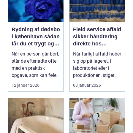
Rydning af dødsbo
Field service affald
i københavn sådan
sikker håndtering
får du et trygt og
direkte hos
effektivt forløb
virksomheden
Når en person går bort,
Når farligt affald hober
står de efterladte ofte
sig op på lageret, i
med en praktisk
laboratoriet eller i
opgave, som kan føles
produktionen, stiger
både uoverskue...
risikoen for...
12 januar 2026
08 januar 2026