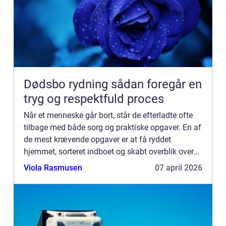
Dødsbo rydning sådan foregår en
tryg og respektfuld proces
Når et menneske går bort, står de efterladte ofte
tilbage med både sorg og praktiske opgaver. En af
de mest krævende opgaver er at få ryddet
hjemmet, sorteret indboet og skabt overblik over
værdier og personlige ejendele. Mange oplever, at
Viola Rasmusen
07 april 2026
dødsbo ryd...